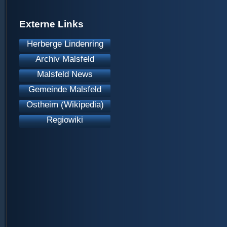
Externe Links
Herberge Lindenring
Archiv Malsfeld
Malsfeld News
Gemeinde Malsfeld
Ostheim (Wikipedia)
Regiowiki