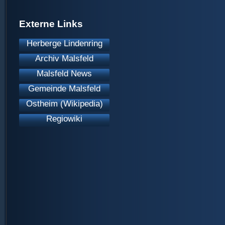
Externe Links
Herberge Lindenring
Archiv Malsfeld
Malsfeld News
Gemeinde Malsfeld
Ostheim (Wikipedia)
Regiowiki